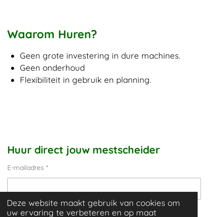
Waarom Huren?
Geen grote investering in dure machines.
Geen onderhoud
Flexibiliteit in gebruik en planning.
Huur direct jouw mestscheider
E-mailadres *
Deze website maakt gebruik van cookies om
uw ervaring te verbeteren en op maat
Woonplaats *