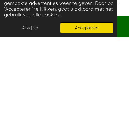
gemaakte advertenties weer te geven. Door op
‘Accepteren’ te klikken, gaat u akkoord met het
gebruik van alle cookies.
Telefoonnummer
Afwijzen
Accepteren
E-mailadres
Telefoonnummer
WhatsApp
Soort *
Melkee
Kalveren
Varkens- en zeugen
Anders
Opmerkingen