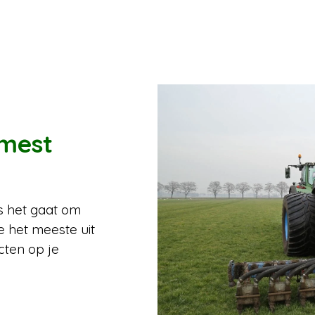
 mest
ls het gaat om
e het meeste uit
ecten op je